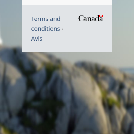
Terms and
/
conditions
Symbole
Avis
du
gouvernem
du
Canada