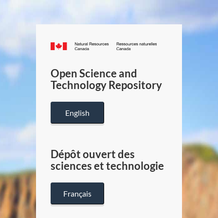
Canada.ca
/
Gouverneme
Open Science and
du
Technology Repository
Canada
English
Dépôt ouvert des
sciences et technologie
Français