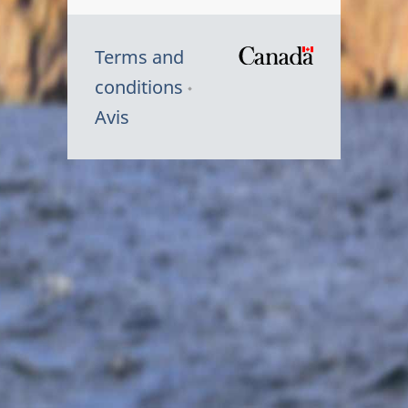
Terms and
/
conditions
Symbole
Avis
du
gouvernem
du
Canada