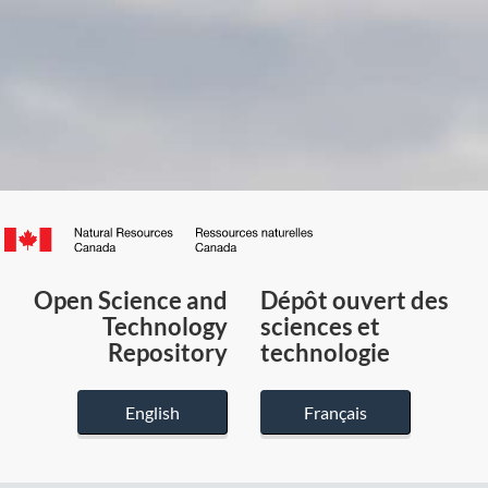
Canada.ca
/
Gouvernement
Open Science and
Dépôt ouvert des
du
Technology
sciences et
Canada
Repository
technologie
English
Français