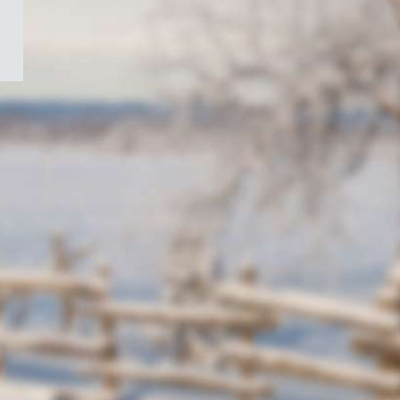
/
Symbole
du
gouvernement
du
Canada