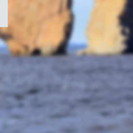
/
Symbole
du
gouvernement
du
Canada