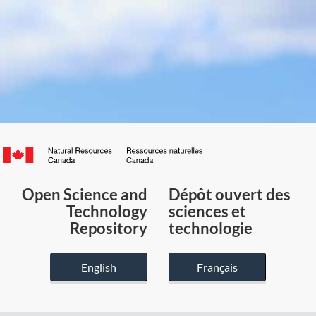
Canada.ca
/
Gouvernement
Open Science and
Dépôt ouvert des
du
Technology
sciences et
Canada
Repository
technologie
English
Français