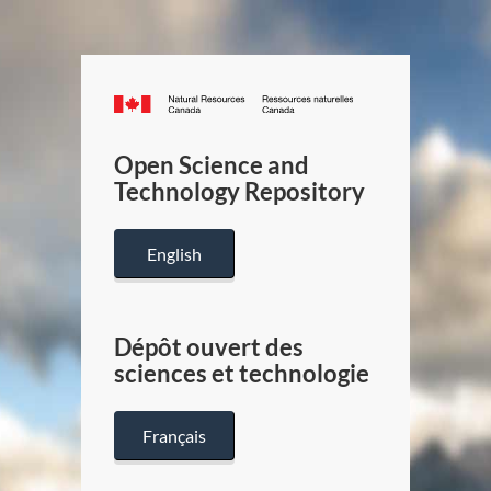
Canada.ca
/
Gouverneme
Open Science and
du
Technology Repository
Canada
English
Dépôt ouvert des
sciences et technologie
Français