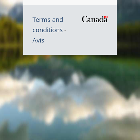
Terms and
/
conditions
Symbole
Avis
du
gouvernem
du
Canada