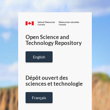
Canada.ca
/
Gouverneme
Open Science and
du
Technology Repository
Canada
English
Dépôt ouvert des
sciences et technologie
Français