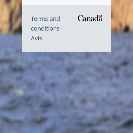
Terms and
/
conditions
Symbole
Avis
du
gouvernem
du
Canada