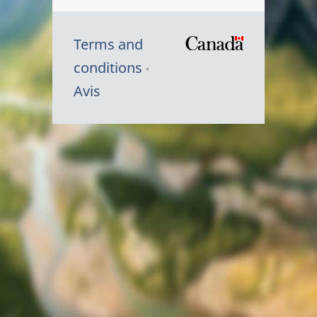
Terms and
/
conditions
Symbole
Avis
du
gouvernem
du
Canada