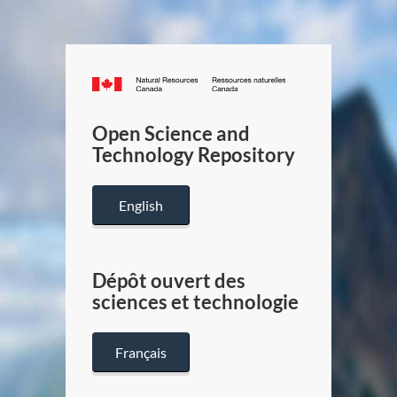
Canada.ca
/
Gouverneme
Open Science and
du
Technology Repository
Canada
English
Dépôt ouvert des
sciences et technologie
Français