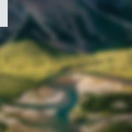
/
Symbole
du
gouvernement
du
Canada