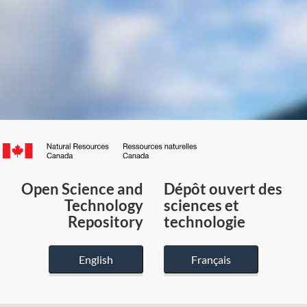
Canada.ca
/
Gouvernement
Open Science and
Dépôt ouvert des
du
Technology
sciences et
Canada
Repository
technologie
English
Français