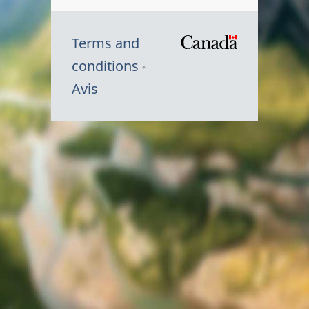
Terms and
/
conditions
Symbole
Avis
du
gouvernem
du
Canada