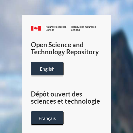
Canada.ca
/
Gouverneme
Open Science and
du
Technology Repository
Canada
English
Dépôt ouvert des
sciences et technologie
Français