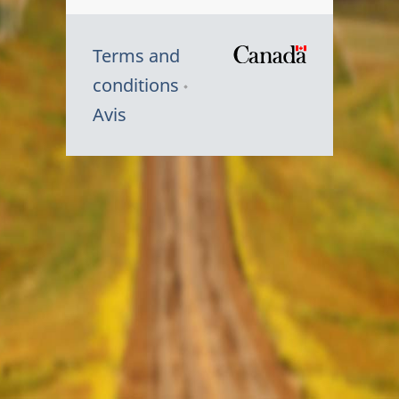
Terms and
/
conditions
Symbole
Avis
du
gouvernem
du
Canada