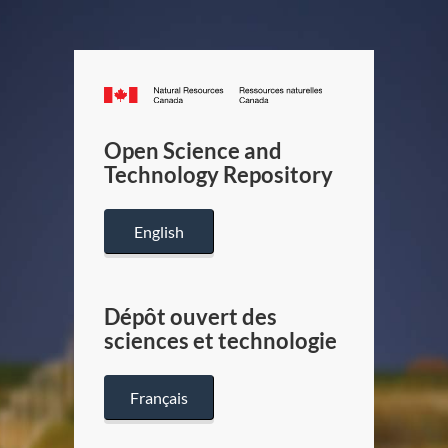
Canada.ca
/
Gouverneme
Open Science and
du
Technology Repository
Canada
English
Dépôt ouvert des
sciences et technologie
Français