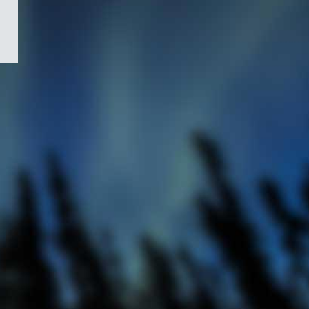
/
Symbole
du
gouvernement
du
Canada