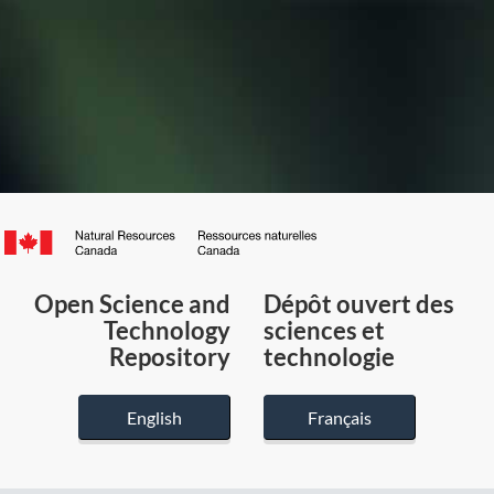
Canada.ca
/
Gouvernement
Open Science and
Dépôt ouvert des
du
Technology
sciences et
Canada
Repository
technologie
English
Français