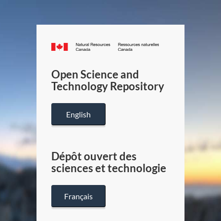
Canada.ca
/
Gouverneme
Open Science and
du
Technology Repository
Canada
English
Dépôt ouvert des
sciences et technologie
Français