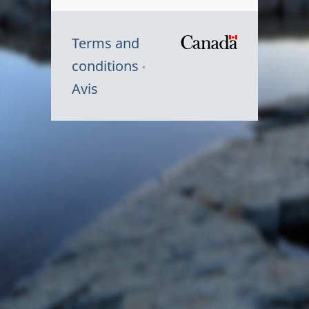
Terms and
/
conditions
Symbole
Avis
du
gouvernem
du
Canada