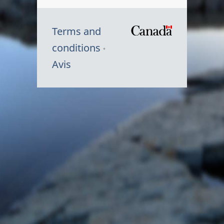
Terms and
/
conditions
Symbole
Avis
du
gouvernem
du
Canada