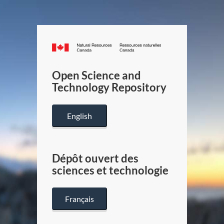
Canada.ca
/
Gouverneme
Open Science and
du
Technology Repository
Canada
English
Dépôt ouvert des
sciences et technologie
Français