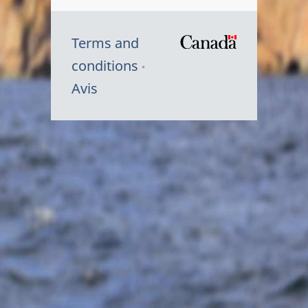
Terms and
/
conditions
Symbole
Avis
du
gouvernem
du
Canada