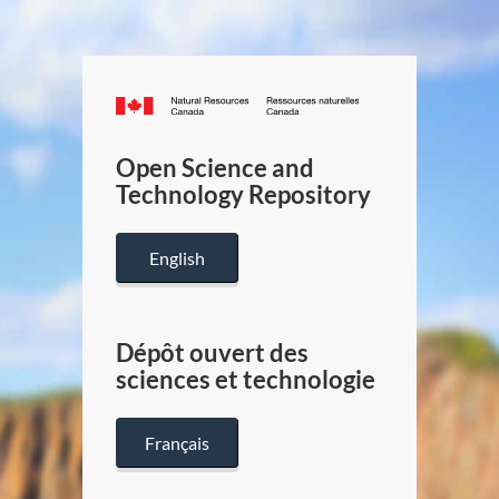
Canada.ca
/
Gouverneme
Open Science and
du
Technology Repository
Canada
English
Dépôt ouvert des
sciences et technologie
Français