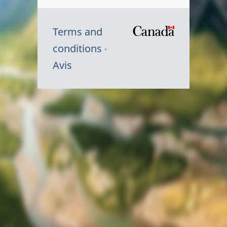
Terms and
/
conditions
Symbole
Avis
du
gouvernem
du
Canada