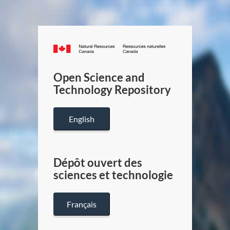
Canada.ca
/
Gouverneme
Open Science and
du
Technology Repository
Canada
English
Dépôt ouvert des
sciences et technologie
Français