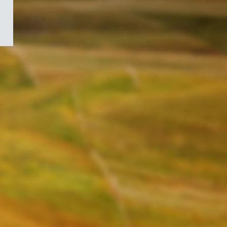
/
Symbole
du
gouvernement
du
Canada