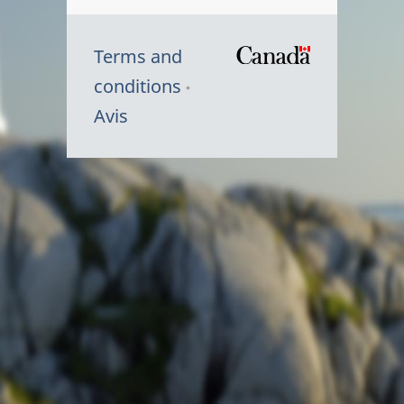
Terms and
/
conditions
Symbole
Avis
du
gouvernem
du
Canada