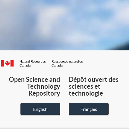
Canada.ca
/
Gouvernement
Open Science and
Dépôt ouvert des
du
Technology
sciences et
Canada
Repository
technologie
English
Français