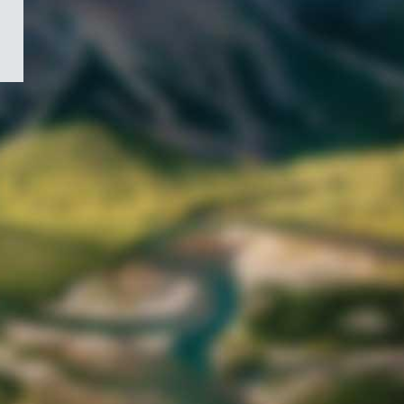
/
Symbole
du
gouvernement
du
Canada