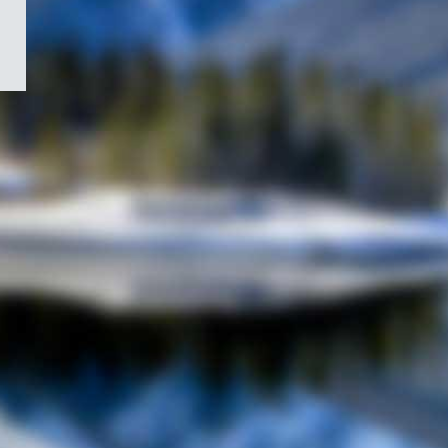
/
Symbole
du
gouvernement
du
Canada