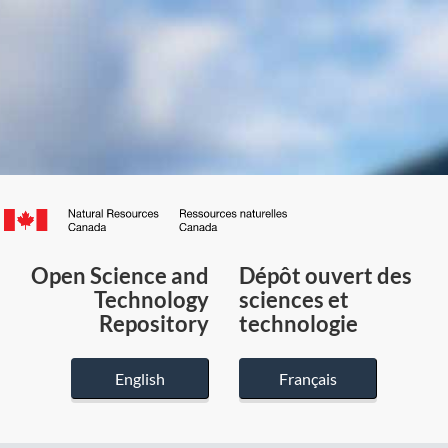
Canada.ca
/
Gouvernement
Open Science and
Dépôt ouvert des
du
Technology
sciences et
Canada
Repository
technologie
English
Français