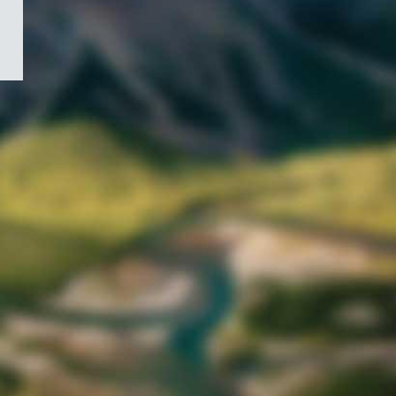
/
Symbole
du
gouvernement
du
Canada