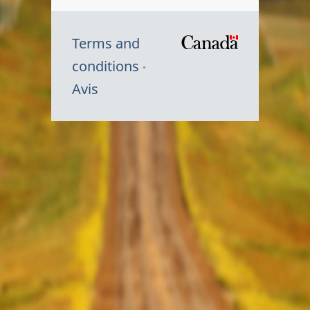
Terms and
/
conditions
Symbole
Avis
du
gouvernem
du
Canada