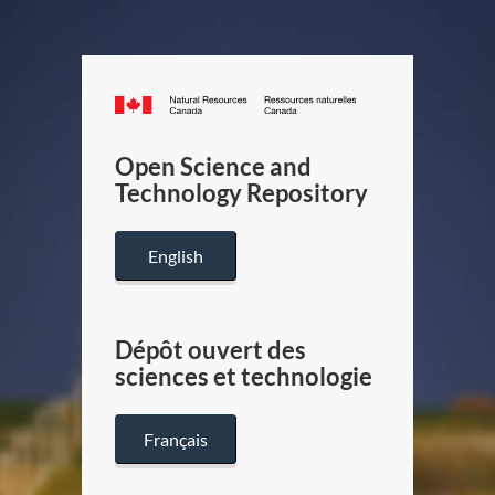
Canada.ca
/
Gouverneme
Open Science and
du
Technology Repository
Canada
English
Dépôt ouvert des
sciences et technologie
Français