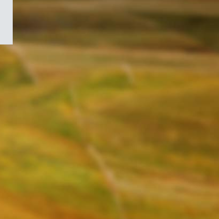
/
Symbole
du
gouvernement
du
Canada