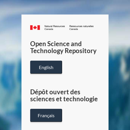
Canada.ca
/
Gouverneme
Open Science and
du
Technology Repository
Canada
English
Dépôt ouvert des
sciences et technologie
Français