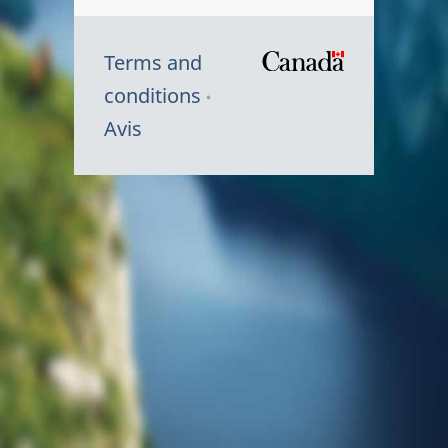
Terms and
/
conditions
Symbole
Avis
du
gouvernem
du
Canada