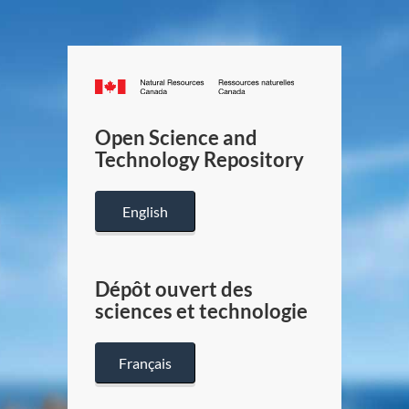
Canada.ca
/
Gouverneme
Open Science and
du
Technology Repository
Canada
English
Dépôt ouvert des
sciences et technologie
Français