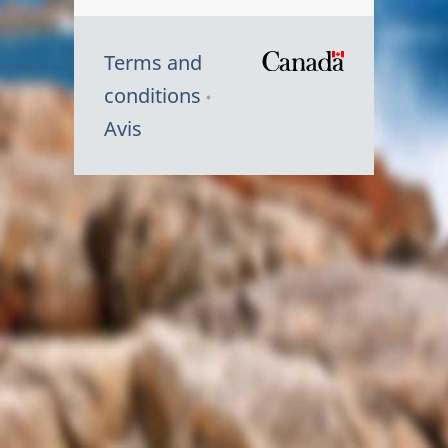
Terms and
/
conditions
Symbole
Avis
du
gouvernem
du
Canada