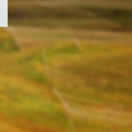
/
Symbole
du
gouvernement
du
Canada