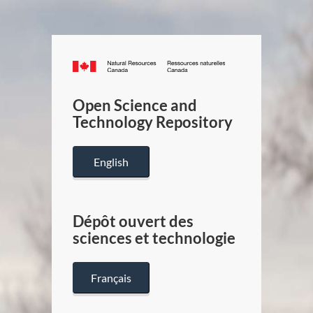
Canada.ca
/
Gouverneme
Open Science and
du
Technology Repository
Canada
English
Dépôt ouvert des
sciences et technologie
Français