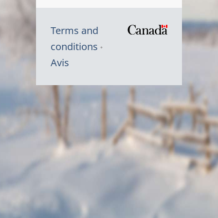
Terms and
/
conditions
Symbole
Avis
du
gouvernem
du
Canada