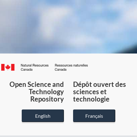
Canada.ca
/
Gouvernement
Open Science and
Dépôt ouvert des
du
Technology
sciences et
Canada
Repository
technologie
English
Français