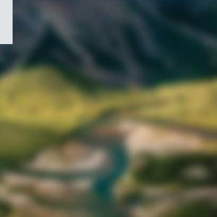
/
Symbole
du
gouvernement
du
Canada