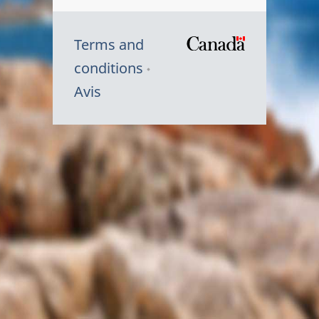
Terms and
/
conditions
Symbole
Avis
du
gouvernem
du
Canada