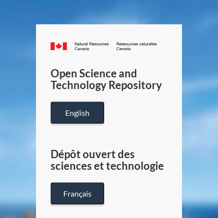
Canada.ca
/
Gouverneme
Open Science and
du
Technology Repository
Canada
English
Dépôt ouvert des
sciences et technologie
Français