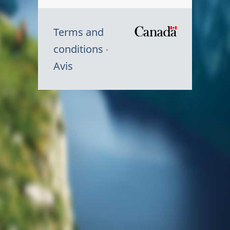
Terms and
/
conditions
Symbole
Avis
du
gouvernem
du
Canada