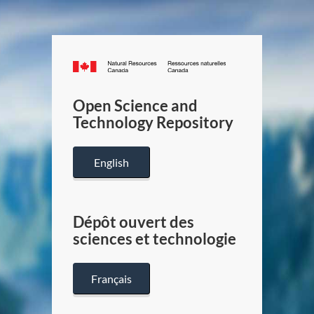
Canada.ca
/
Gouverneme
Open Science and
du
Technology Repository
Canada
English
Dépôt ouvert des
sciences et technologie
Français