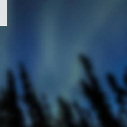
/
Symbole
du
gouvernement
du
Canada