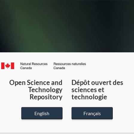
Canada.ca
/
Gouvernement
Open Science and
Dépôt ouvert des
du
Technology
sciences et
Canada
Repository
technologie
English
Français