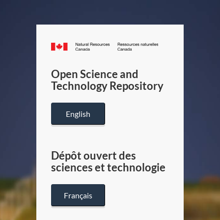
Canada.ca
/
Gouverneme
Open Science and
du
Technology Repository
Canada
English
Dépôt ouvert des
sciences et technologie
Français