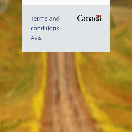
Terms and
/
conditions
Symbole
Avis
du
gouvernem
du
Canada