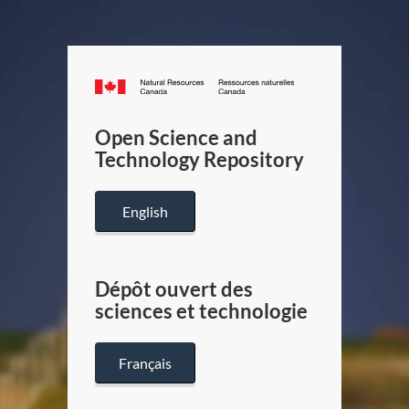
Canada.ca
/
Gouverneme
Open Science and
du
Technology Repository
Canada
English
Dépôt ouvert des
sciences et technologie
Français