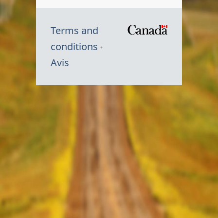
Terms and
/
conditions
Symbole
Avis
du
gouvernem
du
Canada