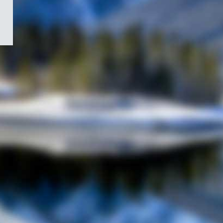
/
Symbole
du
gouvernement
du
Canada