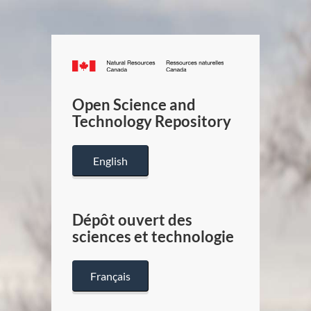
Canada.ca
/
Gouverneme
Open Science and
du
Technology Repository
Canada
English
Dépôt ouvert des
sciences et technologie
Français