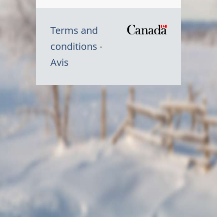
Terms and
/
conditions
Symbole
Avis
du
gouvernem
du
Canada