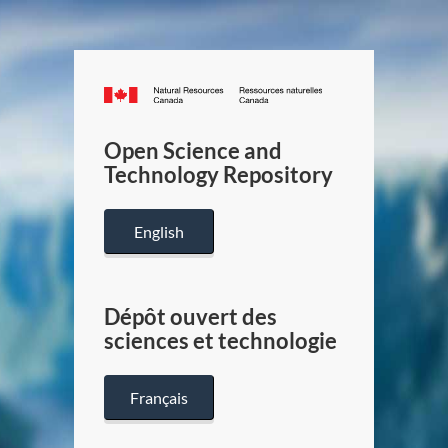
Canada.ca
/
Gouverneme
Open Science and
du
Technology Repository
Canada
English
Dépôt ouvert des
sciences et technologie
Français