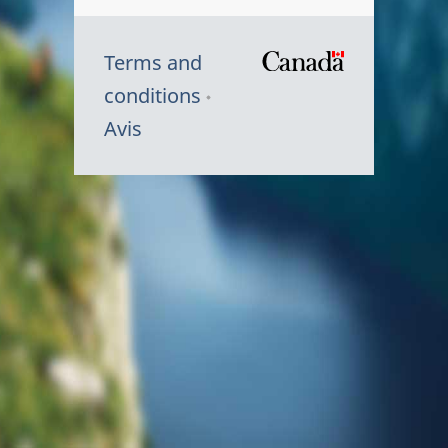
Terms and
/
conditions
Symbole
Avis
du
gouvernem
du
Canada