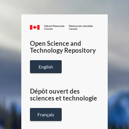
Canada.ca
/
Gouverneme
Open Science and
du
Technology Repository
Canada
English
Dépôt ouvert des
sciences et technologie
Français