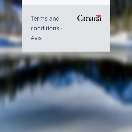
Terms and
/
conditions
Symbole
Avis
du
gouvernem
du
Canada