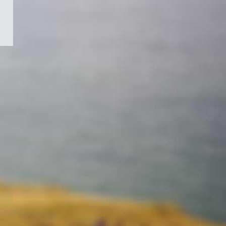
/
Symbole
du
gouvernement
du
Canada