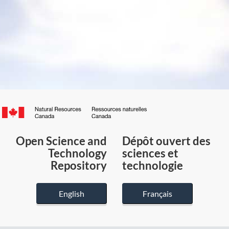
Canada.ca
/
Gouvernement
Open Science and
Dépôt ouvert des
du
Technology
sciences et
Canada
Repository
technologie
English
Français