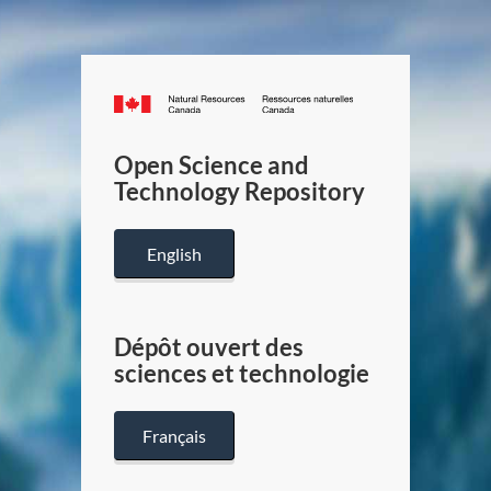
Canada.ca
/
Gouverneme
Open Science and
du
Technology Repository
Canada
English
Dépôt ouvert des
sciences et technologie
Français