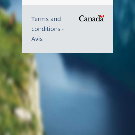
Terms and
/
conditions
Symbole
Avis
du
gouvernem
du
Canada