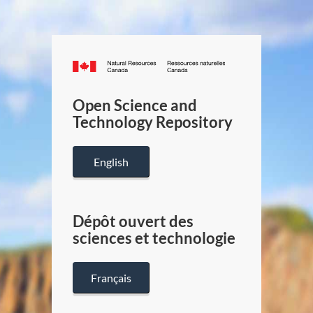
Canada.ca
/
Gouverneme
Open Science and
du
Technology Repository
Canada
English
Dépôt ouvert des
sciences et technologie
Français