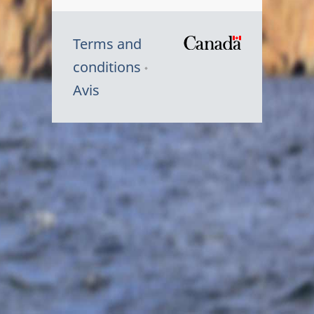
Terms and
/
conditions
Symbole
Avis
du
gouvernem
du
Canada