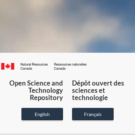
Canada.ca
/
Gouvernement
Open Science and
Dépôt ouvert des
du
Technology
sciences et
Canada
Repository
technologie
English
Français