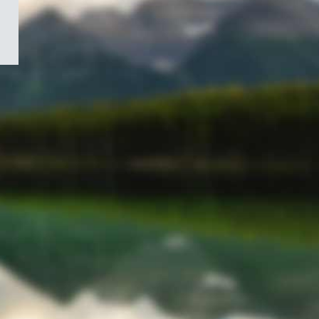
/
Symbole
du
gouvernement
du
Canada