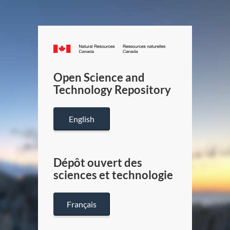
Canada.ca
/
Gouverneme
Open Science and
du
Technology Repository
Canada
English
Dépôt ouvert des
sciences et technologie
Français