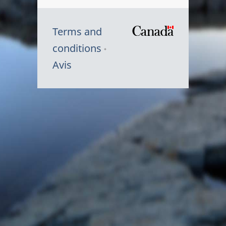
Terms and
/
conditions
Symbole
Avis
du
gouvernem
du
Canada