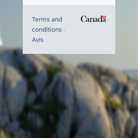
Terms and
/
conditions
Symbole
Avis
du
gouvernem
du
Canada