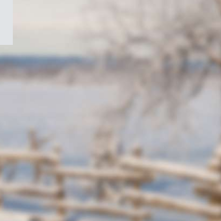
/
Symbole
du
gouvernement
du
Canada