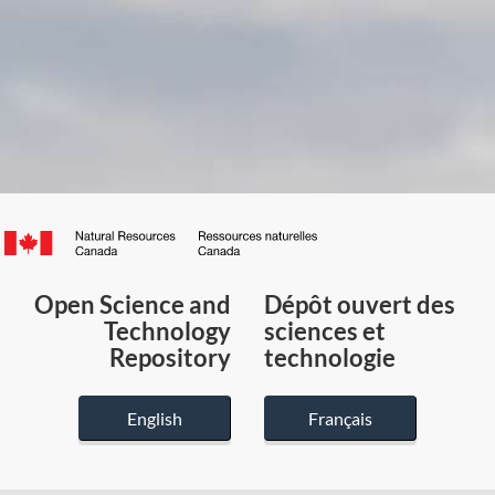
Canada.ca
/
Gouvernement
Open Science and
Dépôt ouvert des
du
Technology
sciences et
Canada
Repository
technologie
English
Français