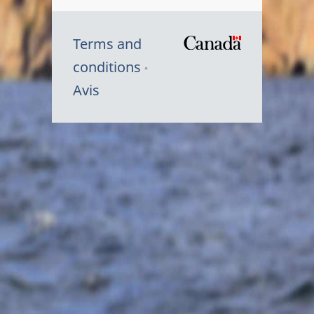
Terms and
/
conditions
Symbole
Avis
du
gouvernem
du
Canada