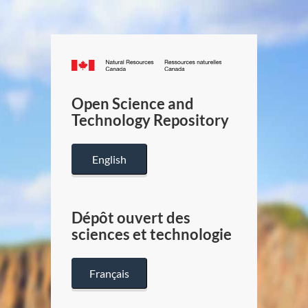
Canada.ca
/
Gouverneme
Open Science and
du
Technology Repository
Canada
English
Dépôt ouvert des
sciences et technologie
Français