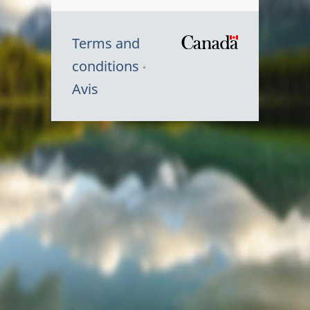
Terms and
/
conditions
Symbole
Avis
du
gouvernem
du
Canada