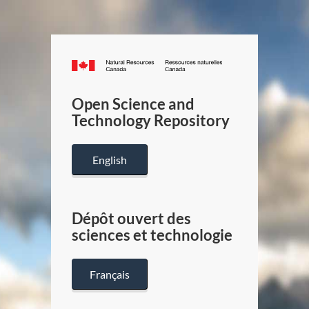
Canada.ca
/
Gouverneme
Open Science and
du
Technology Repository
Canada
English
Dépôt ouvert des
sciences et technologie
Français