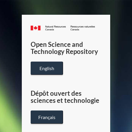
Canada.ca
/
Gouverneme
Open Science and
du
Technology Repository
Canada
English
Dépôt ouvert des
sciences et technologie
Français