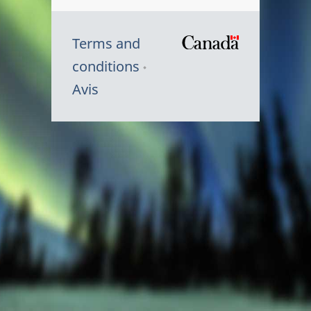
Terms and
/
conditions
Symbole
Avis
du
gouvernem
du
Canada