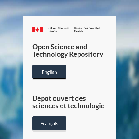
Canada.ca
/
Gouverneme
Open Science and
du
Technology Repository
Canada
English
Dépôt ouvert des
sciences et technologie
Français