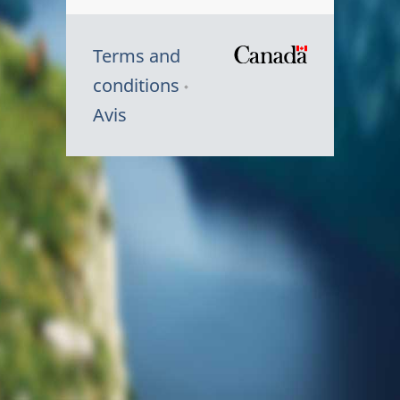
Terms and
/
conditions
Symbole
Avis
du
gouvernem
du
Canada