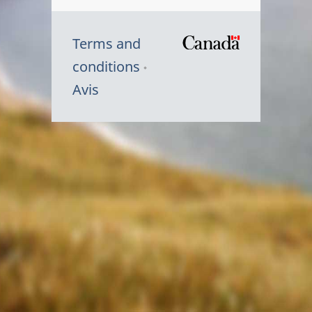
Terms and
/
conditions
Symbole
Avis
du
gouvernem
du
Canada