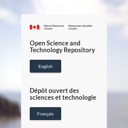
Canada.ca
/
Gouverneme
Open Science and
du
Technology Repository
Canada
English
Dépôt ouvert des
sciences et technologie
Français