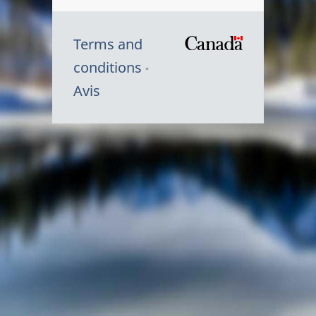
Terms and
/
conditions
Symbole
Avis
du
gouvernem
du
Canada