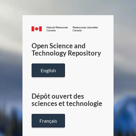
Canada.ca
/
Gouverneme
Open Science and
du
Technology Repository
Canada
English
Dépôt ouvert des
sciences et technologie
Français