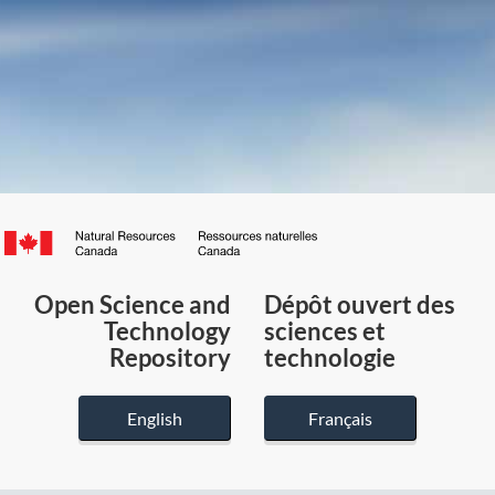
Canada.ca
/
Gouvernement
Open Science and
Dépôt ouvert des
du
Technology
sciences et
Canada
Repository
technologie
English
Français