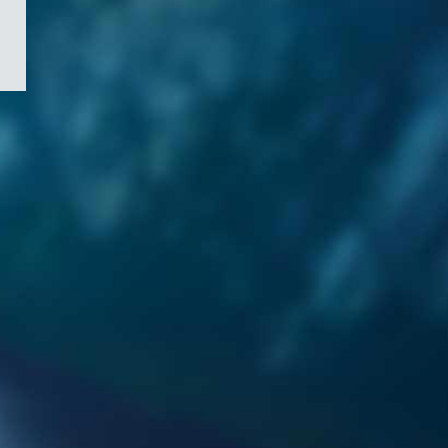
/
Symbole
du
gouvernement
du
Canada